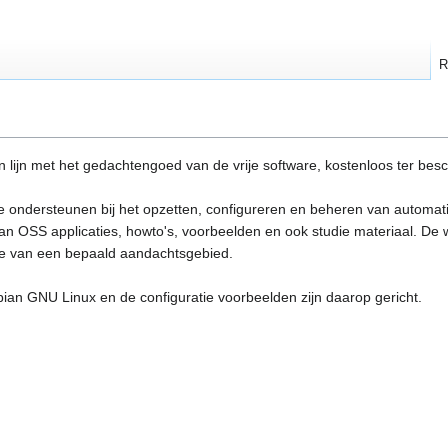
R
, in lijn met het gedachtengoed van de vrije software, kostenloos ter b
te ondersteunen bij het opzetten, configureren en beheren van automa
 van OSS applicaties, howto's, voorbeelden en ook studie materiaal. D
ie van een bepaald aandachtsgebied.
ebian GNU Linux en de configuratie voorbeelden zijn daarop gericht.