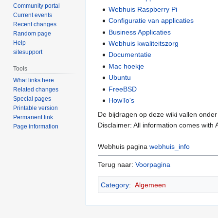
Community portal
Webhuis Raspberry Pi
Current events
Configuratie van applicaties
Recent changes
Business Applicaties
Random page
Help
Webhuis kwaliteitszorg
sitesupport
Documentatie
Mac hoekje
Tools
Ubuntu
What links here
FreeBSD
Related changes
Special pages
HowTo's
Printable version
De bijdragen op deze wiki vallen onde
Permanent link
Disclaimer: All information comes wi
Page information
Webhuis pagina
webhuis_info
Terug naar:
Voorpagina
Category
:
Algemeen