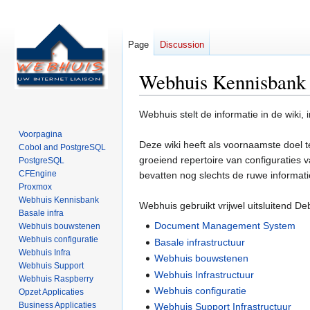
Page
Discussion
Webhuis Kennisbank
Jump
Jump
Webhuis stelt de informatie in de wiki
to
to
Voorpagina
navigation
search
Deze wiki heeft als voornaamste doel 
Cobol and PostgreSQL
groeiend repertoire van configuraties
PostgreSQL
CFEngine
bevatten nog slechts de ruwe informat
Proxmox
Webhuis Kennisbank
Webhuis gebruikt vrijwel uitsluitend D
Basale infra
Document Management System
Webhuis bouwstenen
Webhuis configuratie
Basale infrastructuur
Webhuis Infra
Webhuis bouwstenen
Webhuis Support
Webhuis Infrastructuur
Webhuis Raspberry
Webhuis configuratie
Opzet Applicaties
Business Applicaties
Webhuis Support Infrastructuur